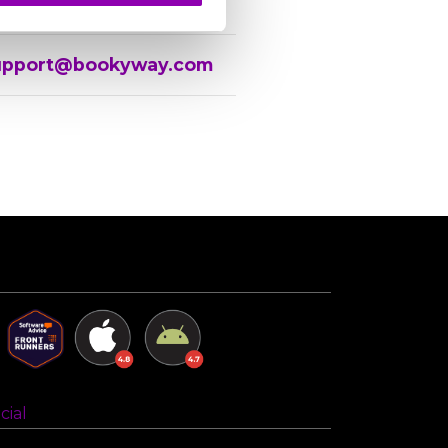
upport@bookyway.com
cial