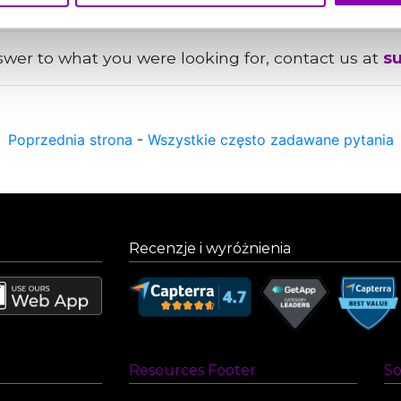
nswer to what you were looking for, contact us at
s
Poprzednia strona
-
Wszystkie często zadawane pytania
Recenzje i wyróżnienia
Resources Footer
So