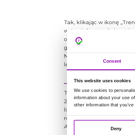
Tak, klikając w ikonę „Tr
wstawiać nowe ćwiczenia z
operację z tabletu, możes
grupy mięśniowe do ćwicze
Nowe grupy mięśniowe do u
Consent
lewej stronie w fioletowyc
This website uses cookies
We use cookies to personalis
The support team is avail
information about your use of
24 hours, usually within 4
other information that you’ve
line of your email. Your mes
respond as quickly as poss
An issue is considered urg
Deny