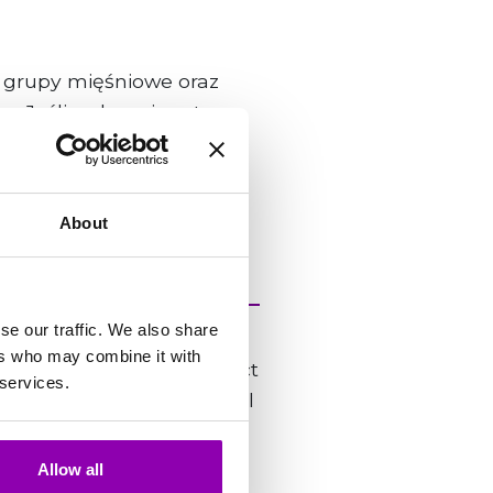
e grupy mięśniowe oraz
. Jeśli wykonujesz tę
go ćwiczenia i dodać nowe
sty grup mięśniowych po
About
se our traffic. We also share
PM, and responds within
ers who may combine it with
ord “urgent” in the subject
 services.
nitial triage, the team will
poned.
Allow all