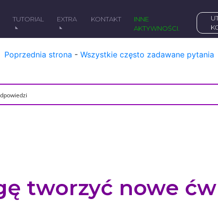
UTWÓRZ DARMOWE
Y
TUTORIAL
EXTRA
KONTAKT
INNE
K
AKTYWNOŚCI.
Poprzednia strona
-
Wszystkie często zadawane pytania
ę tworzyć nowe ćw