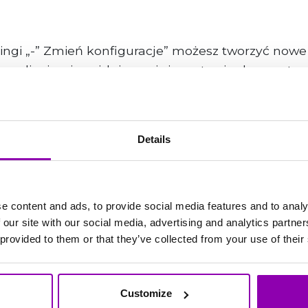
eningi „-” Zmień konfiguracje” możesz tworzyć now
e zdjęciami znajdującymi się na twoim komputerze
z również robić zdjęcia dostosowane do określone
ń już istniejących.
tworzenia lub modyfikacji, znajdziesz na dole li
Details
h polach.
e content and ads, to provide social media features and to analy
able from Monday to Friday, from 8:00 AM to 5:00 
 our site with our social media, advertising and analytics partn
 hours. In case of urgent matters, please add the w
 provided to them or that they’ve collected from your use of their
sage will be flagged as high priority and, after an i
ible.
ent if it is blocking your work and cannot be post
Customize