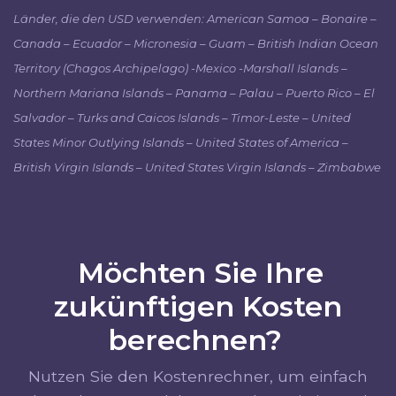
Länder, die den USD verwenden: American Samoa – Bonaire –
Canada – Ecuador – Micronesia – Guam – British Indian Ocean
Territory (Chagos Archipelago) -Mexico -Marshall Islands –
Northern Mariana Islands – Panama – Palau – Puerto Rico – El
Salvador – Turks and Caicos Islands – Timor-Leste – United
States Minor Outlying Islands – United States of America –
British Virgin Islands – United States Virgin Islands – Zimbabwe
Möchten Sie Ihre
zukünftigen Kosten
berechnen?
Nutzen Sie den Kostenrechner, um einfach