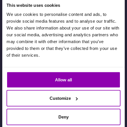
Gebühren für In-App-
This website uses cookies
We use cookies to personalise content and ads, to
Zahlungen
provide social media features and to analyse our traffic.
We also share information about your use of our site with
Gebühren fallen
nur an, wenn Sie In-App-
our social media, advertising and analytics partners who
Zahlungen
für Ihre Kunden aktivieren
may combine it with other information that you’ve
provided to them or that they’ve collected from your use
of their services.
Allow all
Stripe
-Gebühren
Customize
Mehr auf
stripe.com
Deny