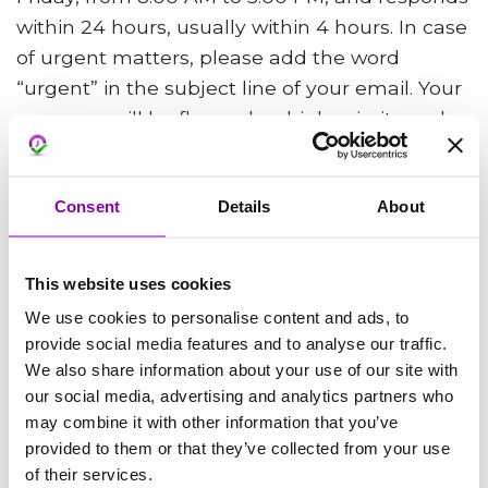
within 24 hours, usually within 4 hours. In case
of urgent matters, please add the word
“urgent” in the subject line of your email. Your
message will be flagged as high priority and,
after an initial triage, the team will respond as
quickly as possible.
Consent
Details
About
An issue is considered urgent if it is blocking
your work and cannot be postponed.
This website uses cookies
We use cookies to personalise content and ads, to
If you do not find an answer to what you were
provide social media features and to analyse our traffic.
We also share information about your use of our site with
looking for, contact us at
our social media, advertising and analytics partners who
support@bookyway.com
may combine it with other information that you’ve
provided to them or that they’ve collected from your use
of their services.