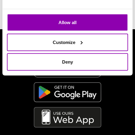
Poprzednia strona
-
Wszystkie często zadawane
pytania
Allow all
Customize
Pobierz naszą aplikację
Deny