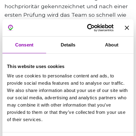
hochprioritär gekennzeichnet und nach einer
ersten Prüfung wird das Team so schnell wie
möglich reagieren.
Als dringend gilt ein Problem, das Sie
blockiert und absolut nicht aufgeschoben
Consent
Details
About
werden kann.
This website uses cookies
We use cookies to personalise content and ads, to
Wenn Sie keine Antwort auf Ihre Suche finden,
provide social media features and to analyse our traffic.
kontaktieren Sie uns unter
We also share information about your use of our site with
support@bookyway.com
our social media, advertising and analytics partners who
may combine it with other information that you’ve
provided to them or that they’ve collected from your use
of their services.
Vorherige Seite
-
Alle FAQs