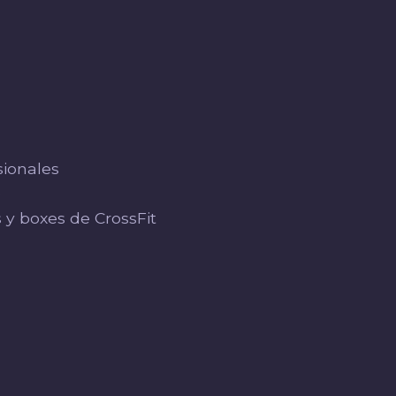
ionales
e
 y boxes de CrossFit