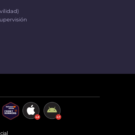
vilidad)
upervisión
cial