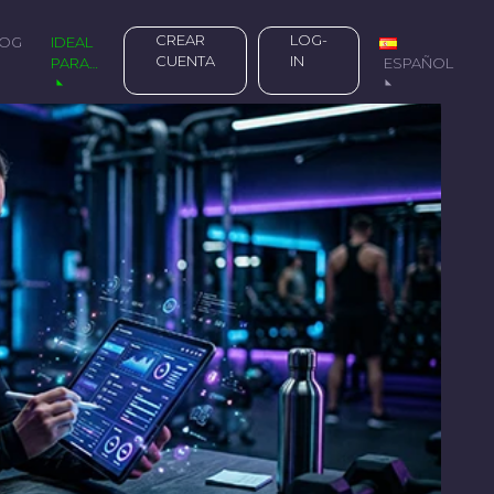
CREAR
LOG-
LOG
IDEAL
CUENTA
IN
PARA…
ESPAÑOL