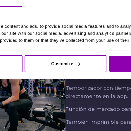
e content and ads, to provide social media features and to analy
 our site with our social media, advertising and analytics partn
 provided to them or that they’ve collected from your use of their
Funciones q
Customize
al entrenami
Temporizador con tiempo
directamente en la app.
Función de marcado para
También imprimible para 