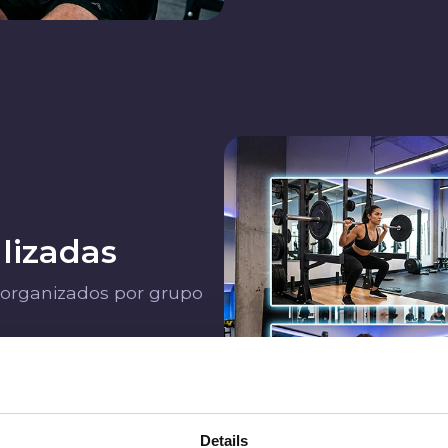
lizadas
, organizados por grupo
imágenes para crear
rossFit, Yoga, Pilates,
Details