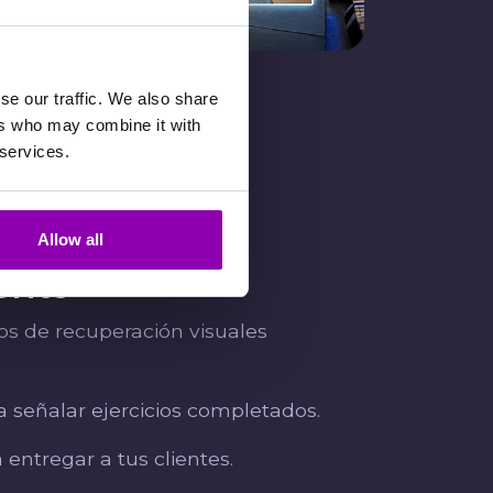
se our traffic. We also share
ers who may combine it with
 services.
ue ayudan
Allow all
ento
s de recuperación visuales
 señalar ejercicios completados.
entregar a tus clientes.