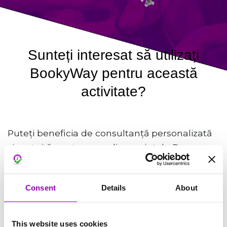
Sunteți interesat să utilizați
BookyWay pentru această
activitate?
Puteți beneficia de consultanță personalizată
și gratuită pentru a analiza cerințele Dvs.
DATI CLICK AICI
Consent
Details
About
Consultanța noastră nu vă creează nici o obligație de
utilizare.
This website uses cookies