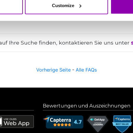
Customize
fung wird das Team so schnell wie möglich reagie
blem, das Sie blockiert und absolut nicht aufgesc
uf Ihre Suche finden, kontaktieren Sie uns unter
Vorherige Seite
-
Alle FAQs
Bewertungen und Auszeichnungen