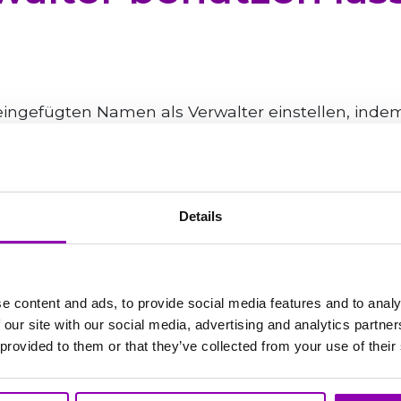
eingefügten Namen als Verwalter einstellen, indem 
auf die Taste „Optionen Verwalter“, die auf der 
scheiden, indem ich das Feld „Manager„ abhacke, o
alten kann oder, indem ich das Feld „Personal T
kann oder indem ich beide Felder abhacken, ob 
Details
 diesem Fall kann sich diese Person mit seiner E-
 über jeden Computer im System anmelden.
e content and ads, to provide social media features and to analy
 our site with our social media, advertising and analytics partn
Montag bis Freitag von 8:00 bis 17:00 Uhr erreich
 provided to them or that they’ve collected from your use of their
 in der Regel innerhalb von 4 Stunden. In dringend
etreff Ihrer E-Mail ein. Ihre Anfrage wird als hoch