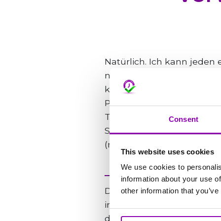
Natürlich. Ich kann jeden 
neben den Namen und dann 
klicke. Jetzt kann ich ent
Pinnwandmitteilungen verw
Trainingsplan verwalten 
Consent
System verwalten kann. In
(nicht nur über die App)
This website uses cookies
We use cookies to personalis
information about your use of
Das Support-Team ist von 
other information that you’ve
innerhalb von 24 Stunden,
das Wort „urgent“ in den B