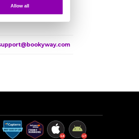
Allow all
ren.
hoben werden kann.
support@bookyway.com