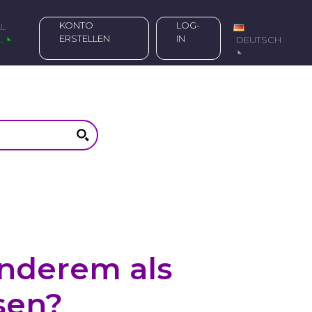
KONTO
LOG-
ERSTELLEN
IN
…
DEUTSCH
nderem als
sen?