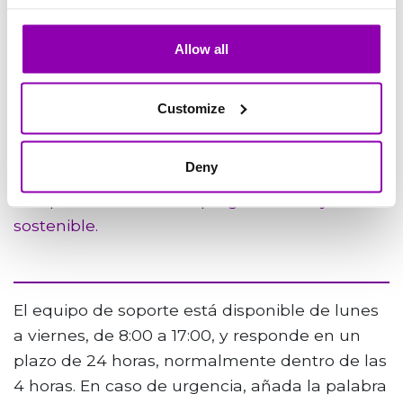
nos esforzamos por fomentar. Creemos
firmemente en un modelo en el que el éxito
Allow all
de nuestros clientes se traduce directamente
en nuestro éxito y estamos comprometidos a
Customize
mantener nuestros precios asequibles para
reflejar este compromiso.
Deny
Al elegir BookyWay, te alineas con nuestra
búsqueda colectiva de progreso ético y
sostenible.
El equipo de soporte está disponible de lunes
a viernes, de 8:00 a 17:00, y responde en un
plazo de 24 horas, normalmente dentro de las
4 horas. En caso de urgencia, añada la palabra