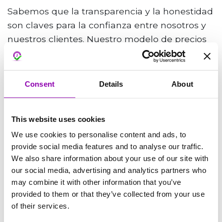
Sabemos que la transparencia y la honestidad
son claves para la confianza entre nosotros y
nuestros clientes. Nuestro modelo de precios
está diseñado para ser justo y asequible, con
el objetivo de satisfacer sus necesidades sin
imponer costos innecesarios. Por lo tanto,
Consent
Details
About
esperamos que nuestros clientes se acerquen
a nuestra plataforma con el mismo espíritu de
This website uses cookies
integridad.
We use cookies to personalise content and ads, to
Ética
provide social media features and to analyse our traffic.
Es importante destacar que intentar eludir las
We also share information about your use of our site with
our social media, advertising and analytics partners who
reglas del período de prueba no sólo va en
may combine it with other information that you’ve
contra de los principios en los que se basa
provided to them or that they’ve collected from your use
nuestro servicio, sino que también socava el
of their services.
espíritu de cooperación y apoyo mutuo que