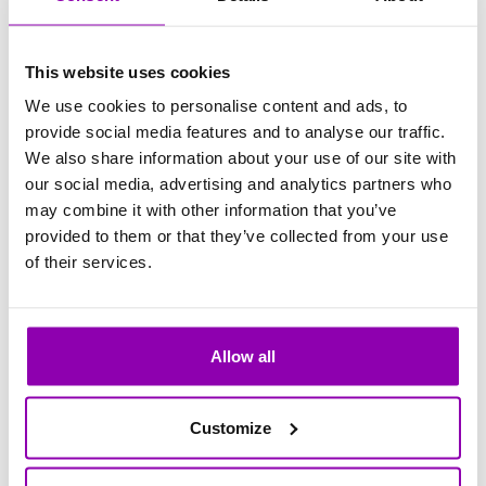
a viernes, de 8:00 a 17:00, y responde en un
plazo de 24 horas, normalmente dentro de las
This website uses cookies
4 horas. En caso de urgencia, añada la palabra
We use cookies to personalise content and ads, to
« urgente » en el asunto del correo electrónico.
provide social media features and to analyse our traffic.
Su solicitud será marcada como de alta
We also share information about your use of our site with
prioridad y, tras una primera evaluación, el
our social media, advertising and analytics partners who
equipo intervendrá en el menor tiempo
may combine it with other information that you’ve
provided to them or that they’ve collected from your use
posible.
of their services.
Se considera urgente cualquier problema que
le esté bloqueando y que no pueda
posponerse.
Allow all
Customize
Si no encuentras respuesta a lo que buscabas,
puedes contactarnos a través del coreo de