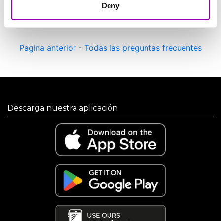
soporte en español:
support@bookyway.com
Deny
Pagina anterior
-
Todas las preguntas frecuentes
Descarga nuestra aplicación