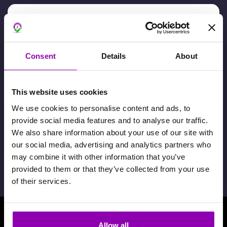
¿Cómo puedo enviar un correo
electrónico a todos los clientes de
BookyWay?
Consent
Details
About
3 febrero 2024
This website uses cookies
Mis clientes no reciben las
We use cookies to personalise content and ads, to
notificaciones automáticas o, cuándo
provide social media features and to analyse our traffic.
las envío, el número enviado es
We also share information about your use of our site with
inferior al número de usuarios
our social media, advertising and analytics partners who
registrados.
may combine it with other information that you’ve
provided to them or that they’ve collected from your use
of their services.
Allow all