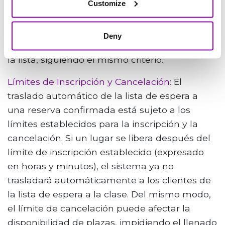
cliente), el usuario solo será inscrito
Customize
automáticamente si, en ese preciso momento,
cumple con todos los requisitos exigidos. De lo
Deny
contrario, el sistema verificará al siguiente en
la lista, siguiendo el mismo criterio.
Límites de Inscripción y Cancelación:
El
traslado automático de la lista de espera a
una reserva confirmada está sujeto a los
límites establecidos para la inscripción y la
cancelación. Si un lugar se libera después del
límite de inscripción establecido (expresado
en horas y minutos), el sistema ya no
trasladará automáticamente a los clientes de
la lista de espera a la clase. Del mismo modo,
el límite de cancelación puede afectar la
disponibilidad de plazas, impidiendo el llenado