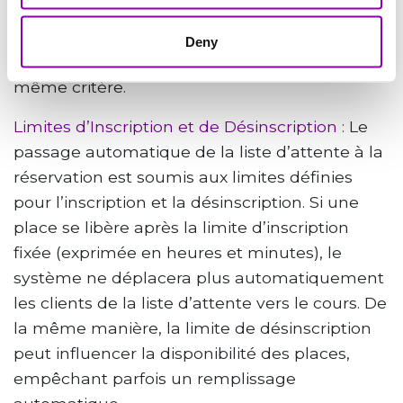
à ce moment précis à toutes les conditions
requises. Dans le cas contraire, le système
Deny
vérifiera le suivant sur la liste, en appliquant le
même critère.
Limites d’Inscription et de Désinscription :
Le
passage automatique de la liste d’attente à la
réservation est soumis aux limites définies
pour l’inscription et la désinscription. Si une
place se libère après la limite d’inscription
fixée (exprimée en heures et minutes), le
système ne déplacera plus automatiquement
les clients de la liste d’attente vers le cours. De
la même manière, la limite de désinscription
peut influencer la disponibilité des places,
empêchant parfois un remplissage