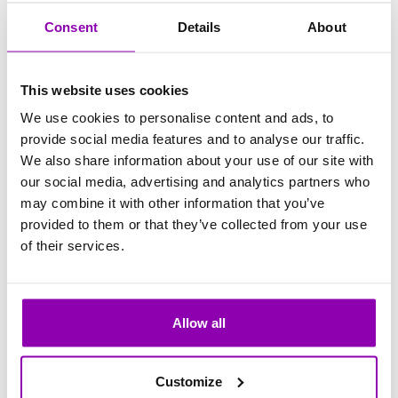
Important:
Consent
Details
About
Tout utilisateur peut s’inscrire sur la liste
This website uses cookies
d’attente même s’il ne remplit pas, au
We use cookies to personalise content and ads, to
moment de l’inscription, les conditions
provide social media features and to analyse our traffic.
nécessaires pour participer à l’activité (selon
We also share information about your use of our site with
les paramètres définis par l’administrateur).
our social media, advertising and analytics partners who
Par exemple, cela peut concerner un
may combine it with other information that you’ve
dépassement des limites hebdomadaires, un
provided to them or that they’ve collected from your use
manque de crédits ou un abonnement expiré.
of their services.
Cette option permet à l’utilisateur de réserver
une priorité dans la liste. Toutefois, lorsqu’une
Allow all
place se libère (par exemple, suite à la
désinscription d’un autre client), l’utilisateur ne
Customize
sera inscrit automatiquement que s’il satisfait