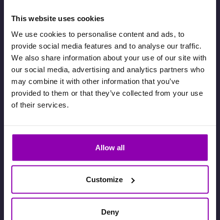
This website uses cookies
We use cookies to personalise content and ads, to
provide social media features and to analyse our traffic.
Quand une activité est complète, les
We also share information about your use of our site with
clients sont placés en liste d’attente et
our social media, advertising and analytics partners who
notifiés automatiquement.
may combine it with other information that you’ve
provided to them or that they’ve collected from your use
Voir le tutoriel vidéo
of their services.
COMPTES FAMILIAUX
Allow all
Customize
Deny