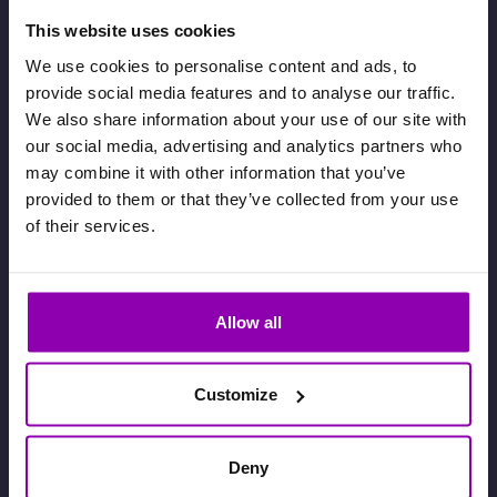
This website uses cookies
We use cookies to personalise content and ads, to
provide social media features and to analyse our traffic.
We also share information about your use of our site with
Quando un’attività è completa, i clienti
our social media, advertising and analytics partners who
entrano in lista d’attesa e vengono avvisati
may combine it with other information that you’ve
automaticamente se si libera un posto.
provided to them or that they’ve collected from your use
of their services.
Guarda il video tutorial
ACCOUNT FAMILIARI
Allow all
Customize
Deny