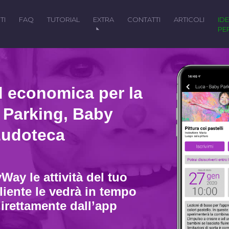
TI
FAQ
TUTORIAL
EXTRA
CONTATTI
ARTICOLI
IDEALE
PE
d economica per la
 Parking, Baby
 Ludoteca
Way le attività del tuo
liente le vedrà in tempo
 direttamente dall’app