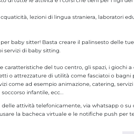
i tutte le attività e i corsi che tieni per i figli dei
cquaticità, lezioni di lingua straniera, laboratori ed
baby sitter! Basta creare il palinsesto delle tue 
i servizi di baby sitting.
le caratteristiche del tuo centro, gli spazi, i gioc
lcetti o attrezzature di utilità come fasciatoi o bagni 
servizi come ad esempio animazione, catering, servizi
o soccorso infantile, ecc…
 delle attività telefonicamente, via whatsapp o su c
usare la bacheca virtuale e le notifiche push per t