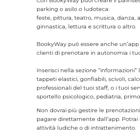
Con BookyWay puoi creare il palinsesto d
parking o asilo o ludoteca:
feste, pittura, teatro, musica, danza, a
ginnastica, lettura e scrittura o altro.
BookyWay può essere anche un’app per 
clienti di prenotare in autonomia i tuo
Inserisci nella sezione “informazioni” 
tappeti elastici, gonfiabili, scivoli, ca
professionali del tuoi staff, o i tuoi 
sportello psicologico, pediatria, prim
Non dovrai più gestire le prenotazioni
pagare direttamente dall’app. Potrai 
attività ludiche o di intrattenimento.