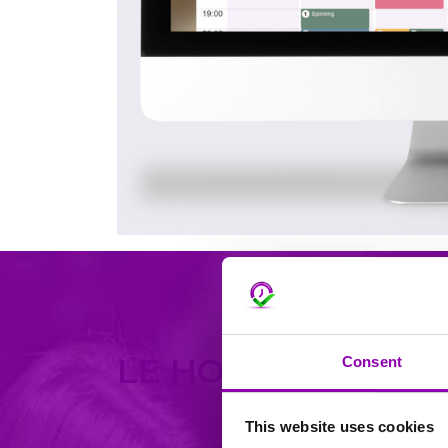
LE HOME PAGE PE
Consent
This website uses cookies