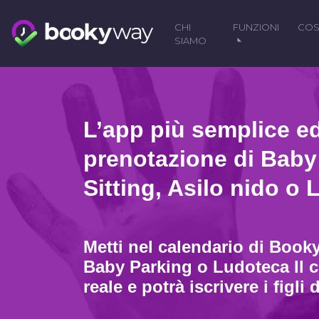
CHI
FUNZIONI
COS
SIAMO
Skip
to
content
L’app più semplice e
prenotazione di Baby
Sitting, Asilo nido o
Metti nel calendario di Booky
Baby Parking o Ludoteca Il c
reale e potrà iscrivere i figli