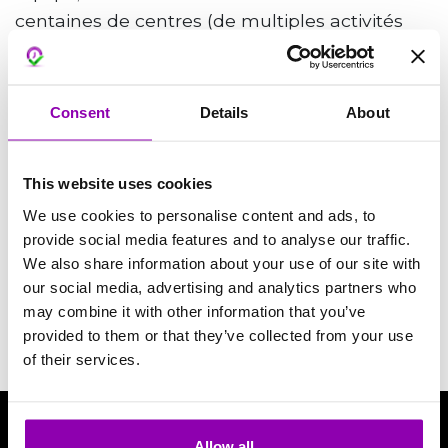
centaines de centres (de multiples activités
commerciales) depuis des années.
Dans nos articles, nous mettrons en évidence,
Consent
Details
About
précisément, des
opérations commerciales et
marketing
, ou même de petites et simples
suggestions, qui peuvent
apporter une valeur
This website uses cookies
ajoutée
au différentes typologies d’entreprises.
We use cookies to personalise content and ads, to
provide social media features and to analyse our traffic.
We also share information about your use of our site with
Allez sur la page linkedin
our social media, advertising and analytics partners who
et cliquez sur suivre !
may combine it with other information that you’ve
provided to them or that they’ve collected from your use
of their services.
Allow all