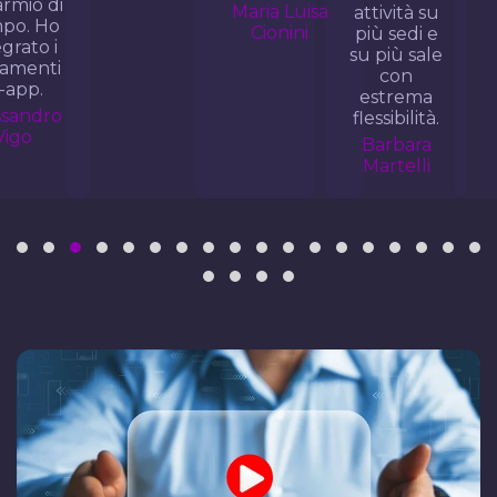
Maria Luisa
attività su
Adelfio
Cionini
più sedi e
su più sale
con
estrema
flessibilità.
Barbara
Martelli