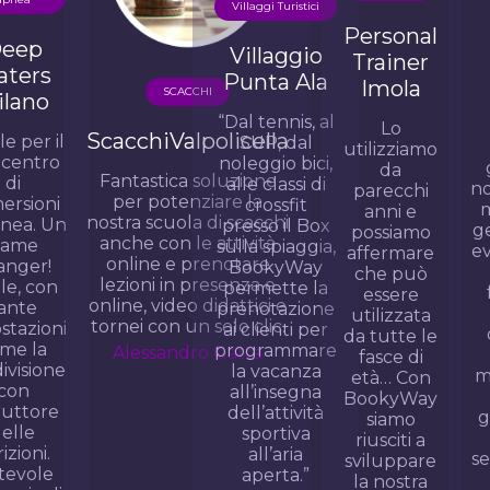
Villaggi Turistici
LIBRERIE
Personal
Villaggio
Libreria
Trainer
Punta Ala
Cirasa
Imola
d
SCACCHI
“Dal tennis, al
Semplice,
Lo
cchiValpolicella
SUP, dal
intuitiva,
utilizziamo
noleggio bici,
geniale! Ha
da
tastica soluzione
alle classi di
notevolmente
parecchi
o
er potenziare la
crossfit
migliorato la
anni e
ra scuola di scacchi
presso il Box
gestione degli
possiamo
a
he con le attività
sulla spiaggia,
eventi. I clienti
affermare
line e prenotare
BookyWay
possono
che può
ioni in presenza e
permette la
facilmente
essere
q
ne, video didattici e
prenotazione
prenotarsi
utilizzata
ei con un solo clic.
ai clienti per
dall’App. Io
da tutte le
p
programmare
lessandro Gatta
posso
fasce di
d
la vacanza
monitorare le
età… Con
at
all’insegna
iscrizioni e
BookyWay
Fa
dell’attività
gestire tutto
siamo
sportiva
in modo
riusciti a
all’aria
semplicissimo.
sviluppare
aperta.”
la nostra
Francesca