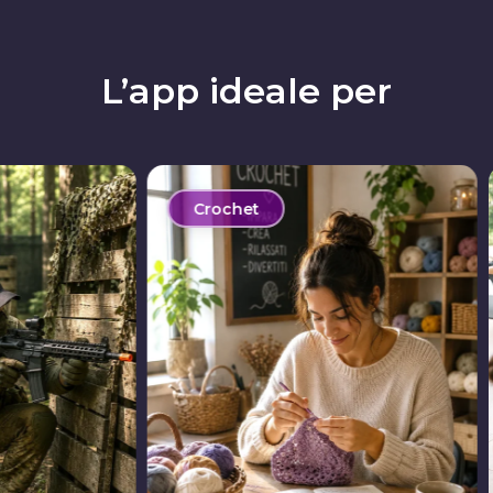
L’app ideale per
tair
Crochet