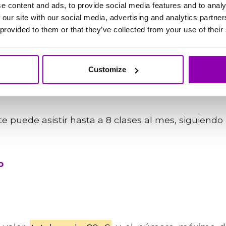
e content and ads, to provide social media features and to analy
ncimiento o suscripción? Un ej
 our site with our social media, advertising and analytics partn
 provided to them or that they’ve collected from your use of their
 suponiendo un valor de clase de 10 €.
Customize
te puede asistir hasta a 8 clases al mes, siguiendo 
o