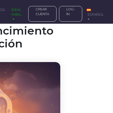
CREAR
LOG-
LOG
IDEAL
CUENTA
IN
PARA…
ESPAÑOL
ncimiento
ción