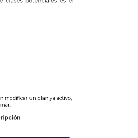
clases potenciales es el
n modificar un plan ya activo,
amar.
cripción
.