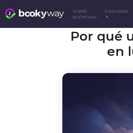
Skip
to
SOBRE
FUNCIONES
content
BOOKYWAY
Por qué 
en 