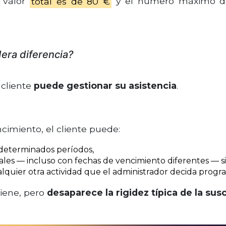
 valor
total es de 80 €
y el número máximo de 
era diferencia?
cliente
puede gestionar su asistencia
.
cimiento, el cliente puede:
 determinados períodos,
ales — incluso con fechas de vencimiento diferentes — si
alquier otra actividad que el administrador decida progr
tiene, pero
desaparece la rigidez típica de la sus