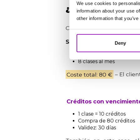
We use cookies to personalis
¿Créditos con ve
information about your use of
other information that you’ve
Comparemos ambos modelos
Suscripción mensual
Deny
2 clases por semana
8 clases al mes
Coste total: 80 €
– El clien
Créditos con vencimient
1 clase = 10 créditos
Compra de 80 créditos
Validez: 30 días