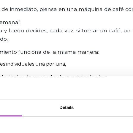
 de inmediato, piensa en una máquina de café con
semana”.
ta y luego decides, cada vez, si tomar un café, un 
do.
imiento funciona de la misma manera:
es individuales una por una,
xible dentro de una fecha de vencimiento clara.
ica una
gestión más sencilla
.
encia más libre y menos restrictiva.
Details