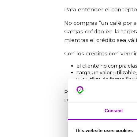
Para entender el concepto
No compras “un café por 
Cargas crédito en la tarje
mientras el crédito sea váli
Con los créditos con venc
el cliente no compra clas
carga un valor utilizable,
y lo utiliza de forma fle
Para el centro, esto signif
Para el cliente, una experi
Consent
This website uses cookies