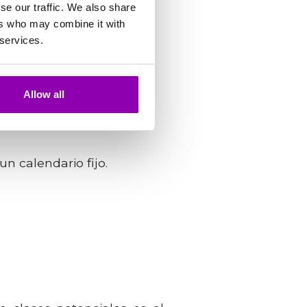
se our traffic. We also share
emplo concreto
ers who may combine it with
 services.
Allow all
un calendario fijo.