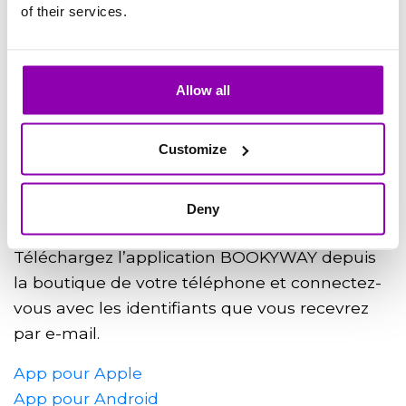
PREMIÈRE
of their services.
ACTIVITÉ
Allow all
Customize
4. DEVENEZ CLIENT !
TÉLÉCHARGEZ L’APPLICATION ET
Deny
INSCRIVEZ-VOUS À L’ACTIVITÉ
Téléchargez l’application
BOOKYWAY
depuis
la boutique de votre téléphone et connectez-
vous avec les identifiants que vous recevrez
par e-mail.
App pour Apple
App pour Android