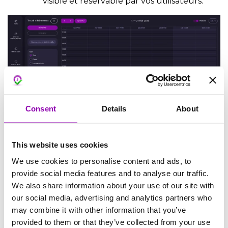
visible et réservable par vos utilisateurs.
Consent
Details
About
Rendez-vous dans le menu
Calendrier
pour
voir votre activité.
This website uses cookies
We use cookies to personalise content and ads, to
provide social media features and to analyse our traffic.
We also share information about your use of our site with
VOUS AVEZ
our social media, advertising and analytics partners who
CRÉÉ
may combine it with other information that you’ve
VOTRE
provided to them or that they’ve collected from your use