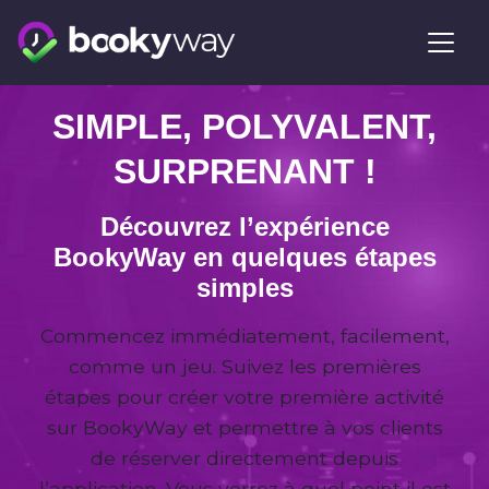
Skip
to
content
SIMPLE, POLYVALENT,
SURPRENANT !
Découvrez l’expérience
BookyWay en quelques étapes
simples
Commencez immédiatement, facilement,
comme un jeu. Suivez les premières
étapes pour créer votre première activité
sur BookyWay et permettre à vos clients
de réserver directement depuis
l’application. Vous verrez à quel point il est