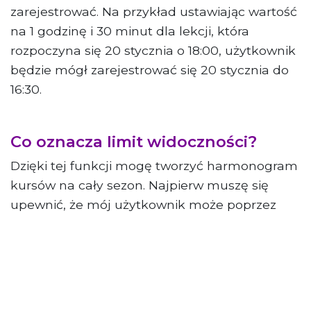
zarejestrować. Na przykład ustawiając wartość
na 1 godzinę i 30 minut dla lekcji, która
rozpoczyna się 20 stycznia o 18:00, użytkownik
będzie mógł zarejestrować się 20 stycznia do
16:30.
Co oznacza limit widoczności?
Dzięki tej funkcji mogę tworzyć harmonogram
kursów na cały sezon. Najpierw muszę się
upewnić, że mój użytkownik może poprzez
aplikację obserwować kalendarz, a zatem
zarezerwować zajęcia tylko przez określony
czas.
Przykład: ustawiając limit widoczności na 8,
użytkownik z aplikacji zobaczy tylko kolejne 8