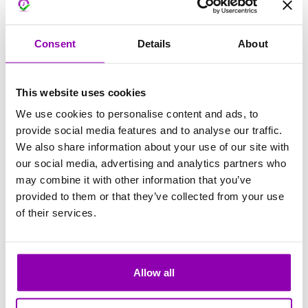
Consent
Details
About
Desde el menú Reportes:
This website uses cookies
Desde el menú
Reportes
, descarga el informe
We use cookies to personalise content and ads, to
Excel de asistencias y actividades.
provide social media features and to analyse our traffic.
Utilizando los filtros de Excel, puedes visualizar
We also share information about your use of our site with
los datos de un usuario en particular.
our social media, advertising and analytics partners who
may combine it with other information that you’ve
provided to them or that they’ve collected from your use
of their services.
Allow all