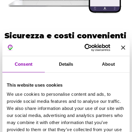
Sicurezza e costi convenienti
Con BookyWay, utilizziamo la piattaforma
internazionale di pagamento Stripe per
Consent
Details
About
garantire la massima sicurezza e protezione
dei dati dei nostri clienti. Inoltre, i costi associati
This website uses cookies
ai pagamenti in-App di Stripe sono
We use cookies to personalise content and ads, to
significativamente più convenienti rispetto ad
provide social media features and to analyse our traffic.
altre piattaforme, consentendoti di
We also share information about your use of our site with
minimizzare le commissioni.
our social media, advertising and analytics partners who
Vedi QUI i costi di Stripe
. BookyWay applica
may combine it with other information that you’ve
solo l’1% di commissione.
provided to them or that they’ve collected from your use