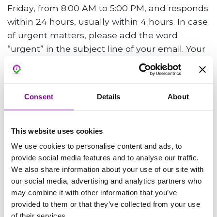
Friday, from 8:00 AM to 5:00 PM, and responds
within 24 hours, usually within 4 hours. In case
of urgent matters, please add the word
“urgent” in the subject line of your email. Your
message will be flagged as high priority and,
after an initial triage, the team will respond as
quickly as possible.
Consent
Details
About
An issue is considered urgent if it is blocking
your work and cannot be postponed.
This website uses cookies
We use cookies to personalise content and ads, to
provide social media features and to analyse our traffic.
If you do not find an answer to what you were
We also share information about your use of our site with
looking for, contact us at
our social media, advertising and analytics partners who
support@bookyway.com
may combine it with other information that you’ve
provided to them or that they’ve collected from your use
of their services.