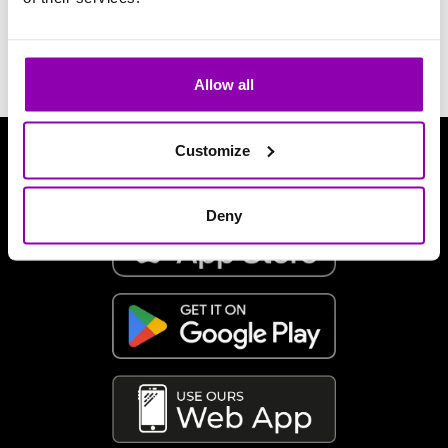
Poprzednia strona
-
Wszystkie często zadawane
pytania
Allow all
Customize
Pobierz naszą aplikację
Deny