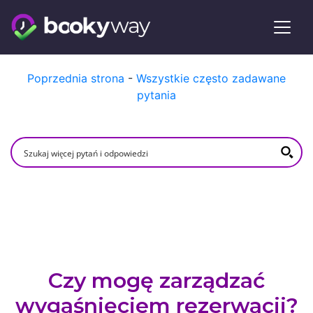
Skip
Poprzednia strona
-
Wszystkie często zadawane
to
pytania
content
Czy mogę zarządzać
wygaśnięciem rezerwacji?