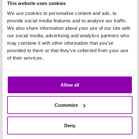
schnell überprüfen
This website uses cookies
We use cookies to personalise content and ads, to
Wenn du wissen möchtest, an welchen
provide social media features and to analyse our traffic.
Aktivitäten ein Benutzer teilnehmen kann –
We also share information about your use of our site with
unter Berücksichtigung nicht nur des
our social media, advertising and analytics partners who
may combine it with other information that you’ve
Abonnement-Ablaufs, sondern auch anderer
provided to them or that they’ve collected from your use
Einschränkungen (z. B. Zertifikate, individuelle
of their services.
Fristen, Wochenlimits) – kannst du die
Schaltfläche
JETZT ANALYSIEREN
im
Benutzerprofil verwenden. Die KI liefert dir
Allow all
eine klare und detaillierte Übersicht über die
möglichen Buchungen.
Customize
Die gleiche Schaltfläche
JETZT
ANALYSIEREN
ist auch in den
globalen
Deny
Buchungsoptionen
verfügbar, sodass du die
Einschränkungen für alle Benutzer basierend