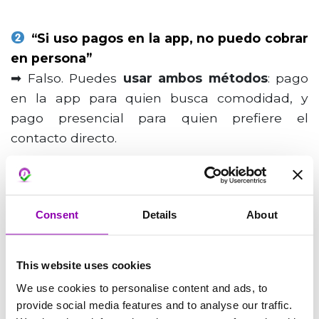
“Si uso pagos en la app, no puedo cobrar
en persona”
➡ Falso. Puedes
usar ambos métodos
: pago
en la app para quien busca comodidad, y
pago presencial para quien prefiere el
contacto directo.
“Pierdo la relación humana con el
cliente”
Consent
Details
About
➡ El pago online no sustituye la interacción
humana, la potencia. El tiempo en recepción
This website uses cookies
no se dedicará a cobros y colas, sino a
conversaciones, consejos y atención personal.
We use cookies to personalise content and ads, to
provide social media features and to analyse our traffic.
Menos burocracia, más relación auténtica