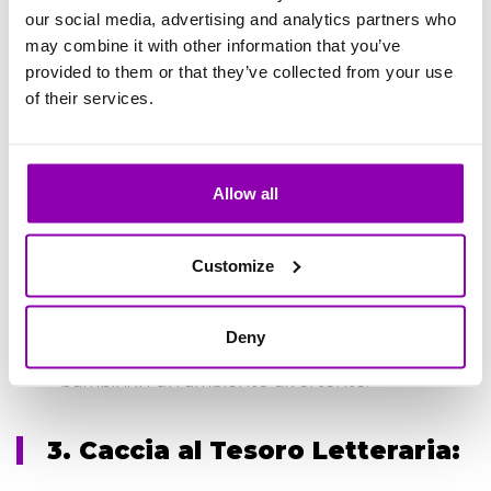
1. Letture Animate:
our social media, advertising and analytics partners who
may combine it with other information that you’ve
provided to them or that they’ve collected from your use
Idea:
Organizza sessioni di letture animate per i
più piccoli, magari coinvolgendo personaggi o
of their services.
pupazzi.
Vantaggi:
Promuove l’amore per la lettura fin
dalla giovane età.
Allow all
2. Laboratori Creativi:
Customize
Idea:
Laboratori di disegno, scrittura o
costruzione di storie per stimolare la creatività.
Deny
Vantaggi:
Sviluppa le capacità artistiche dei
bambini in un ambiente divertente.
3. Caccia al Tesoro Letteraria: