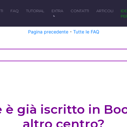
TI
FAQ
TUTORIAL
EXTRA
CONTATTI
ARTICOLI
IDEALE
PE
Pagina precedente
-
Tutte le FAQ
 è già iscritto in B
altro centro?