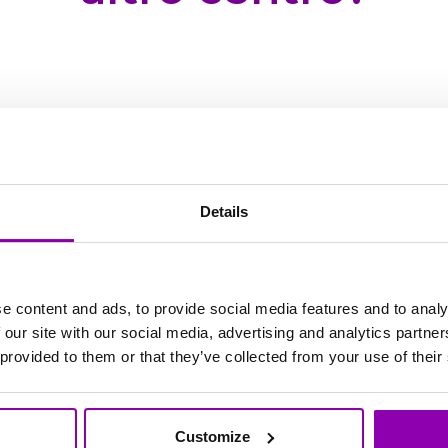
 iscriverai anche nel tuo centro, riceverà via e-mai
tro all’altro con un semplice “touch”.
Details
o dal lunedì al venerdì dalle 8.00 alle 17.00 e risp
e content and ads, to provide social media features and to analy
 caso di urgenze aggiungere nell'oggetto della ma
 our site with our social media, advertising and analytics partn
 con priorità alta e dopo un primo triage il team i
 provided to them or that they’ve collected from your use of their
qualcosa che vi sta bloccando e non è assolutame
Customize