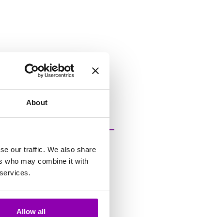
l l’invito e dalla sua app
About
onde entro 24h e
se our traffic. We also share
il la parola urgente. La
ers who may combine it with
nterverrà nei tempi
 services.
nte rimandabile.
Allow all