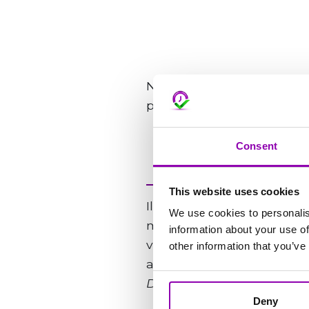
Nessun problema. Quando lo
potrà switchare dal un cen
Consent
This website uses cookies
Il team di supporto è attiv
We use cookies to personalis
mediamente entro 4 ore. In
information about your use of
vostra mail verrà segnalata
other information that you’ve
adeguati.
Da considerarsi urgente 
Deny