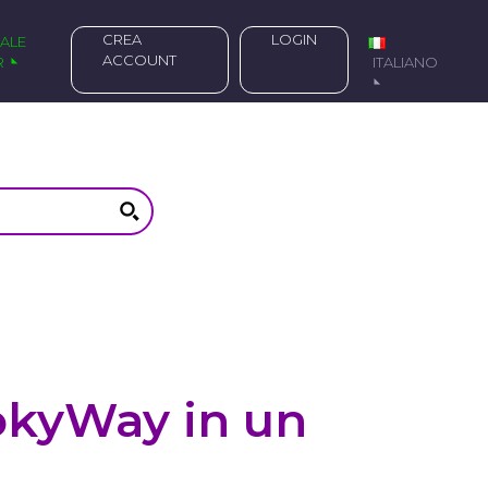
CREA
LOGIN
ACCOUNT
R
ITALIANO
ookyWay in un