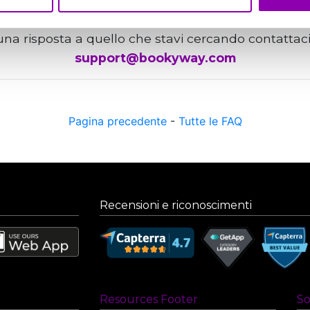
una risposta a quello che stavi cercando contattac
support@bookyway.com
Pagina precedente
-
Tutte le FAQ
Recensioni e riconoscimenti
Resources Footer
So