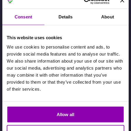
attività
Consent
Details
About
Attività con crediti – Scadenza crediti
This website uses cookies
We use cookies to personalise content and ads, to
Attività con i crediti – Pacchetti validi
provide social media features and to analyse our traffic.
solo per alcune lezioni? Meglio di no
We also share information about your use of our site with
our social media, advertising and analytics partners who
may combine it with other information that you’ve
provided to them or that they’ve collected from your use
Come permettere solo ad alcuni
of their services.
clienti la prenotazione di alcune
lezioni o… Come impedire la
prenotazione di alcune attività ad
Allow all
alcuni clienti?
26 Marzo 2025