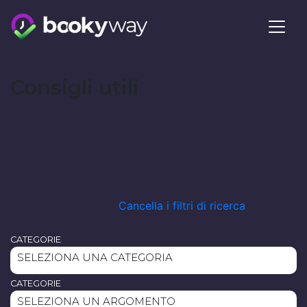
Skip
to
content
Consigli utili
Cancella i filtri di ricerca
CATEGORIE
SELEZIONA UNA CATEGORIA
CATEGORIE
SELEZIONA UN ARGOMENTO