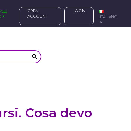
CREA
LOGIN
ACCOUNT
R
ITALIANO
arsi. Cosa devo