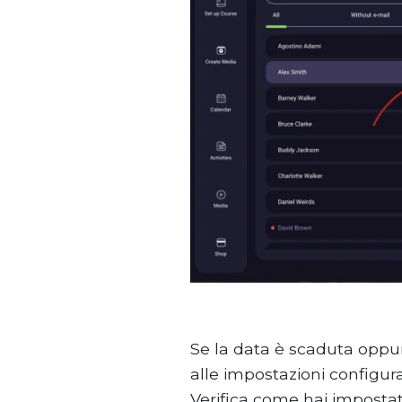
Se la data è scaduta oppur
alle impostazioni configur
Verifica come hai imposta