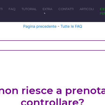
TI
FAQ
TUTORIAL
EXTRA
CONTATTI
ARTICOLI
IDEALE
PE
Pagina precedente
-
Tutte le FAQ
 non riesce a prenot
controllare?