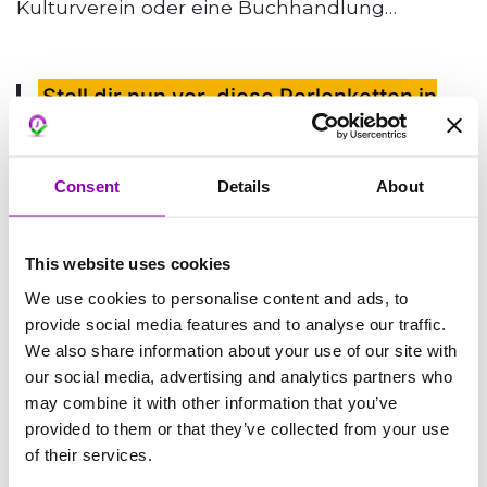
Kulturverein oder eine Buchhandlung…
Stell dir nun vor, diese Perlenketten in
eine Kette von KREDITEN umzuwandeln
Consent
Details
About
Wenn du wissen möchtest, was Kredite sind
und wie du sie in einem Buchungs- und
This website uses cookies
Zahlungssystem verwenden kannst, klicke
HIER
We use cookies to personalise content and ads, to
provide social media features and to analyse our traffic.
We also share information about your use of our site with
our social media, advertising and analytics partners who
may combine it with other information that you’ve
provided to them or that they’ve collected from your use
of their services.