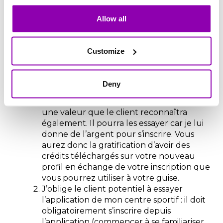
En gros nous essayons de
transformer des leads
Allow all
(personnes ayant manifesté un
premier intérêt pour nos
Customize
activités) en vrais clients à
travers ces opérations :
Deny
Les cours ne sont pas gratuits mais ils ont
une valeur que le client reconnaîtra
également. Il pourra les essayer car
je lui
donne de l’argent pour s’inscrire.
Vous
aurez donc la gratification d’avoir des
crédits téléchargés sur votre nouveau
profil en échange de votre inscription que
vous pourrez utiliser à votre guise.
J’oblige le client potentiel à
essayer
l’application de mon centre sportif
: il doit
obligatoirement s’inscrire depuis
l’application (commencer à se familiariser