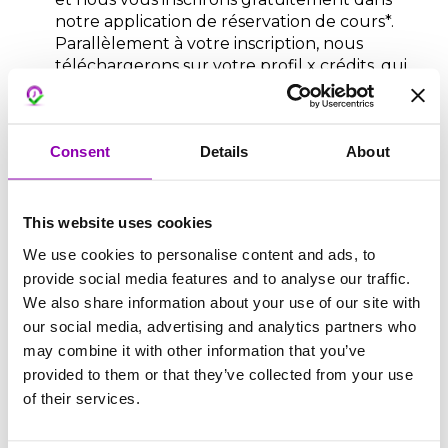
notre application de réservation de cours*.
Parallèlement à votre inscription, nous
téléchargerons sur votre profil x crédits, qui
correspondent à x euros avec lesquels vous
pourrez vous inscrire à un ou deux cours de
votre choix.
Consent
Details
About
*Il est important de rappeler que
BookyWay
n’est pas un agrégateur
, cela signifie que par
This website uses cookies
rapport à d’autres applications le client qui
We use cookies to personalise content and ads, to
vient d’entrer ne voit pas TOUS les centres
provide social media features and to analyse our traffic.
géolocalisés les plus proches de lui avec leurs
We also share information about your use of our site with
offres associées, mais il voit seulement notre
our social media, advertising and analytics partners who
centre.
may combine it with other information that you’ve
provided to them or that they’ve collected from your use
of their services.
Quels changements par rapport
au mode précédent ?