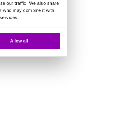
se our traffic. We also share
en bas à gauche sur
ers who may combine it with
r des forfaits de
 services.
mois ou années), créant
e si cela est fortement
Allow all