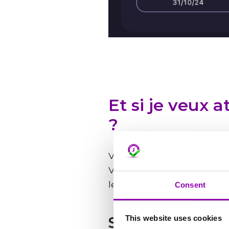
Et si je veux 
?
Vous pouvez créer des
for
Vous trouverez ci-dessous 
le tutoriel vidéo,
CLIQUEZ I
Consent
Section SHOP
This website uses cookies