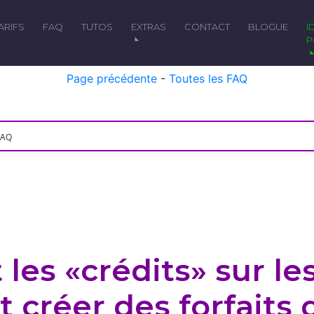
TARIFS
FAQ
TUTOS
EXTRAS
CONTACT
BLOGUE
IDÉAL
P
Page précédente
-
Toutes les FAQ
 les «crédits» sur le
créer des forfaits d