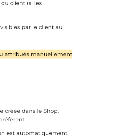
du client (si les
isibles par le client au
n ou attribués manuellement
ire créée dans le Shop,
préfèrent.
ation est automatiquement