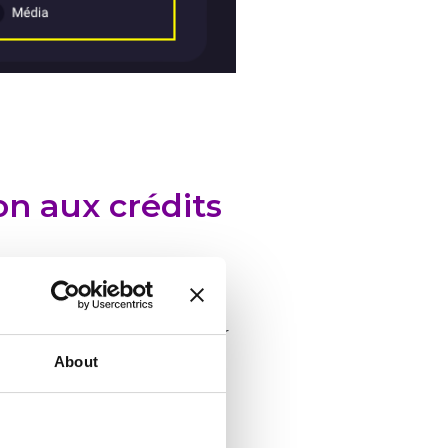
on aux crédits
ès une durée définie
.
 si vous préférez regarder
About