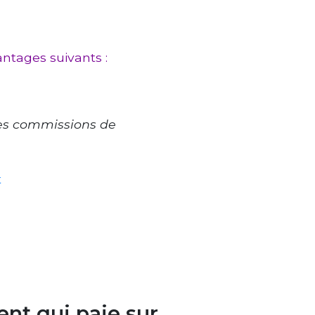
antages suivants :
les commissions de
t
ent qui paie sur