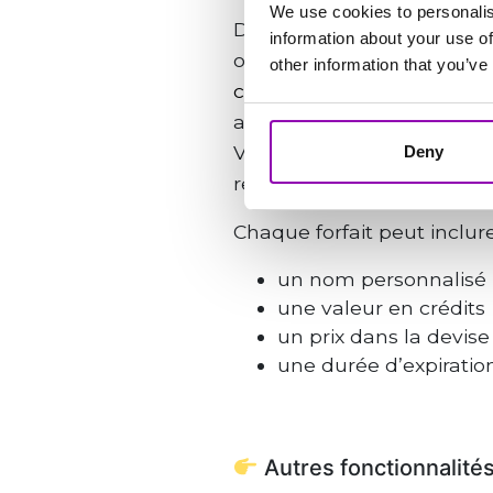
We use cookies to personalis
Dans la section
Shop
(acc
information about your use of
ordinateur ou en bas à dr
other information that you’ve
crédits
et attribuer à cha
ainsi votre propre grille tari
Vous pouvez le faire
sans 
Deny
recommandé).
Chaque forfait peut inclure
un nom personnalisé
une valeur en crédits
un prix dans la devise
une durée d’expirati
Autres fonctionnalités