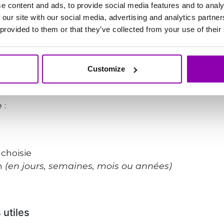
e content and ads, to provide social media features and to analy
essible depuis la page d’accueil dans le menu — 
 our site with our social media, advertising and analytics partn
oite sur smartphone), vous pouvez
créer ou modifie
 provided to them or that they’ve collected from your use of their
cun
une durée d’expiration
(en jours, semaines, 
faire.
nécessairement activer les paiements in-app
(mêm
Customize
 :
 choisie
on
(en jours, semaines, mois ou années)
 utiles