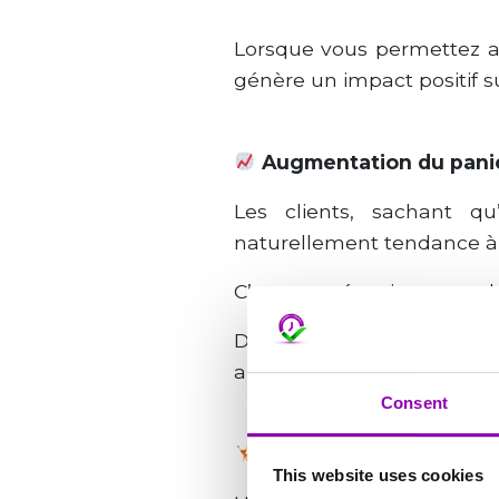
Lorsque vous permettez aux
génère un impact positif s
Augmentation du pani
Les clients, sachant qu’
naturellement tendance à ch
C’est un mécanisme psychol
De plus, les forfaits plu
ainsi vos revenus immédiat
Consent
Une plus grande partic
This website uses cookies