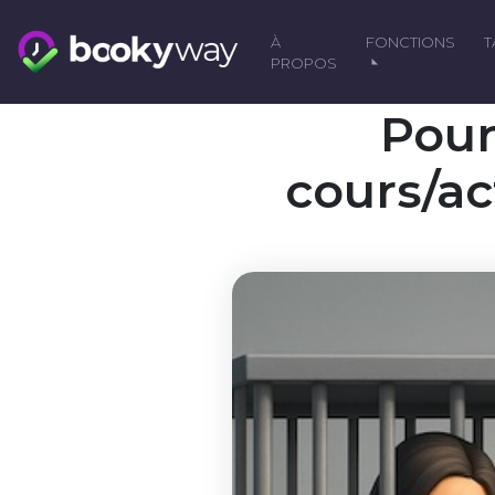
Skip
to
À
FONCTIONS
content
PROPOS
Pour
cours/ac