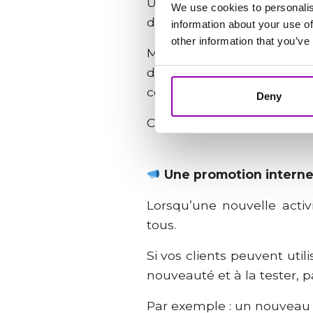
Un client avec des crédits 
We use cookies to personalis
de nouvelles choses.
information about your use of
other information that you’ve
Même une personne qui s’i
du soir d’une certaine disc
ce jour-là et qu’une autre 
Deny
Ce comportement spontané 
Une promotion interne
Lorsqu’une nouvelle activ
tous.
Si vos clients peuvent util
nouveauté et à la tester, 
Par exemple : un nouveau