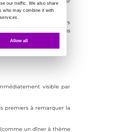
eux et plus enclin à essayer
se our traffic. We also share
ers who may combine it with
 services.
e, ne suivre que des cours
ent parce qu’elle a du temps
Allow all
ète de vos services.
 immédiatement visible par
 les premiers à remarquer la
l (comme un dîner à thème