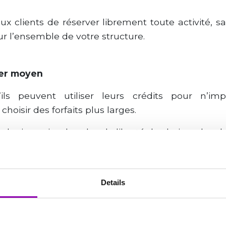
 clients de réserver librement toute activité, san
ur l’ensemble de votre structure.
er moyen
ils peuvent utiliser leurs crédits pour n’imp
oisir des forfaits plus larges.
ogique simple : plus de liberté de choix = plus d
s importants peuvent être encouragés par de peti
s sans compromettre la qualité du service.
Details
ipation