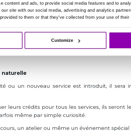
utilisables pour toutes les activités sera plus curi
e content and ads, to provide social media features and to analy
 our site with our social media, advertising and analytics partn
 provided to them or that they’ve collected from your use of their
nscrit avec une idée précise en tête (par exempl
ipline) peut finir par tester autre chose, simplem
activité lui semble intéressante.
Customize
favorise une utilisation plus dynamique et compl
 naturelle
ité ou un nouveau service est introduit, il sera
iser leurs crédits pour tous les services, ils seront
parfois même par simple curiosité.
 cours, un atelier ou même un événement spécia