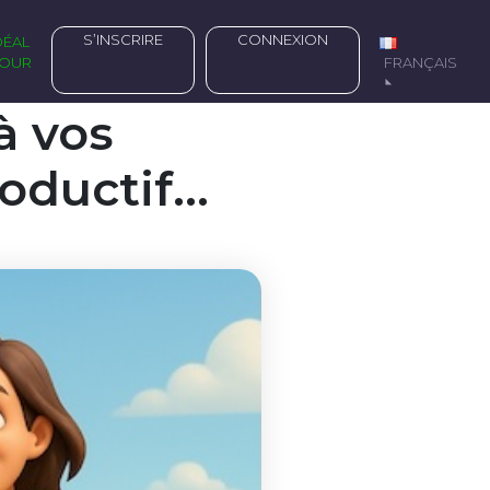
S’INSCRIRE
CONNEXION
OUR
FRANÇAIS
à vos
roductif…