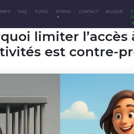
TARIFS
FAQ
TUTOS
EXTRAS
CONTACT
BLOGUE
IDÉAL
P
quoi limiter l’accès 
tivités est contre-p