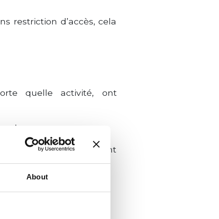
s restriction d’accès, cela
orte quelle activité, ont
e valeur perçue.
tes réductions, augmentant
About