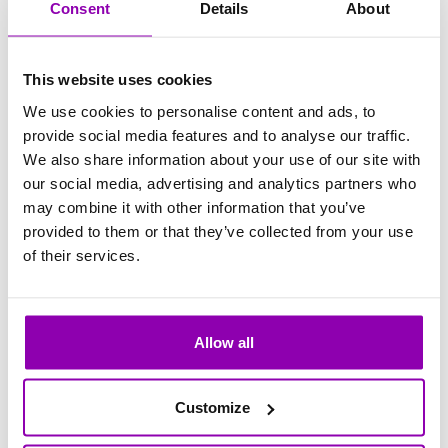
Consent
Details
About
This website uses cookies
We use cookies to personalise content and ads, to
provide social media features and to analyse our traffic.
We also share information about your use of our site with
our social media, advertising and analytics partners who
may combine it with other information that you’ve
provided to them or that they’ve collected from your use
Una volta ricevuta la richiesta, il supporto
of their services.
procederà con le necessarie verifiche e con
l’eventuale modifica dell’indirizzo email.
Allow all
Customize