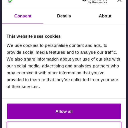
Consent
Details
About
Gestion avec crédits VS gestion avec
abonnements
This website uses cookies
We use cookies to personalise content and ads, to
13 novembre 2024
provide social media features and to analyse our traffic.
We also share information about your use of our site with
our social media, advertising and analytics partners who
may combine it with other information that you’ve
provided to them or that they’ve collected from your use
of their services.
Allow all
Pourquoi l’activation des paiements
in-app est un gain et non un coût. La