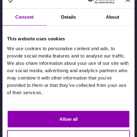
Consent
Details
About
Gestion avec crédits VS gestion avec
abonnements
This website uses cookies
We use cookies to personalise content and ads, to
13 novembre 2024
provide social media features and to analyse our traffic.
We also share information about your use of our site with
our social media, advertising and analytics partners who
may combine it with other information that you’ve
provided to them or that they’ve collected from your use
of their services.
Allow all
Pourquoi l’activation des paiements
in-app est un gain et non un coût. La