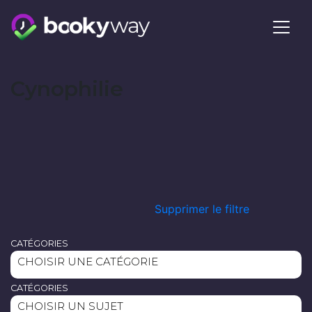
Skip
to
content
Cynophilie
Supprimer le filtre
CATÉGORIES
CHOISIR UNE CATÉGORIE
CATÉGORIES
CHOISIR UN SUJET